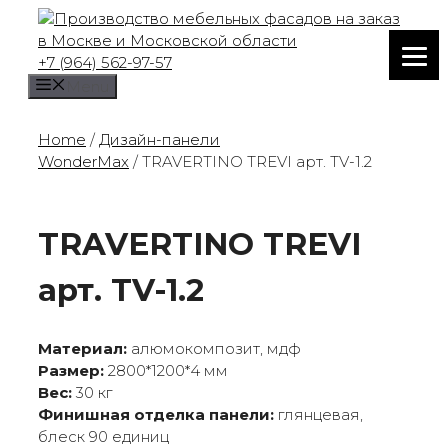
Skip
to
content
+7 (964) 562-97-57
Menu
Home
/
Дизайн-панели
WonderMax
/ TRAVERTINО TREVI арт. TV-1.2
TRAVERTINО TREVI
арт. TV-1.2
Материал:
алюмокомпозит, мдф
Размер:
2800*1200*4 мм
Вес:
30 кг
Финишная отделка панели:
глянцевая,
блеск 90 единиц