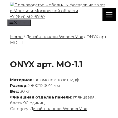
Skip
to
content
+7 (964) 562-97-57
Menu
Home
/
Дизайн-панели WonderMax
/ ONYX арт.
MO-1.1
ONYX арт. MO-1.1
Материал:
алюмокомпозит, мдф
Размер:
2800*1200*4 мм
Вес:
30 кг
Финишная отделка панели:
глянцевая,
блеск 90 единиц
Category:
Дизайн-панели WonderMax