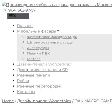
Skip
to
+7 (964) 562-97-57
content
Menu
Главная
Мебельные фасады
Фрезеровки фасадов МДФ
Шпонированные фасады
Аксессуары
Пленки ПВХ
Металл
Дизайн-панели WonderMax
Декоративные панели GP
Реечные панели
Рейки
Реечные перегородки
Контакты
Home
/
Дизайн-панели WonderMax
/ OAK MACRO CAMEL 