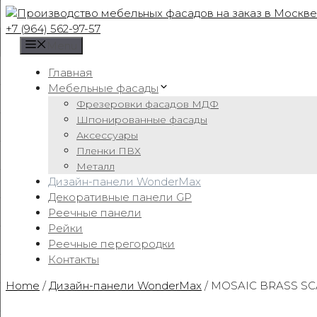
Skip
to
+7 (964) 562-97-57
content
Menu
Главная
Мебельные фасады
Фрезеровки фасадов МДФ
Шпонированные фасады
Аксессуары
Пленки ПВХ
Металл
Дизайн-панели WonderMax
Декоративные панели GP
Реечные панели
Рейки
Реечные перегородки
Контакты
Home
/
Дизайн-панели WonderMax
/ MOSAIC BRASS SCAL