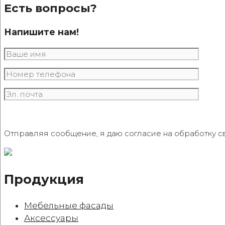
product
may
Есть вопросы?
has
page
be
multiple
chosen
variants.
Напишите нам!
on
The
the
options
product
may
page
be
chosen
on
the
product
page
Отправляя сообщение, я даю согласие на обработку с
Продукция
Мебельные фасады
Аксессуары