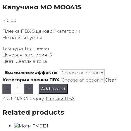
Капучино MO MO0415
₽
0.00
Пленка ПВХ 5 ценовой категории
Не патинируется
Текстура: Глянцевая
Ценовая категория: 5
Цвет: Светлые тона
Возможные эффекты
Категория пленки ПВХ
Clear
Капучино
-
+
Add to cart
MO
MO0415
SKU:
quantity
N/A
Category:
Пленки ПВХ
Related products