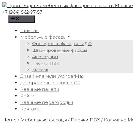
Skip
to
+7 (964) 562-97-57
content
Menu
Главная
Мебельные фасады
Фрезеровки фасадов МДФ
Шпонированные фасады
Аксессуары
Пленки ПВХ
Металл
Дизайн-панели WonderMax
Декоративные панели GP
Реечные панели
Рейки
Реечные перегородки
Контакты
Home
/
Мебельные фасады
/
Пленки ПВХ
/ Капучино 