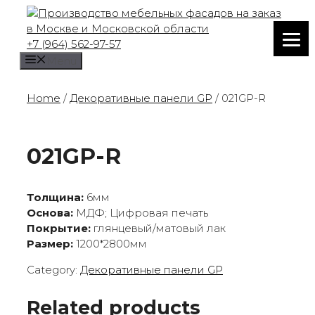
Skip
to
content
+7 (964) 562-97-57
Menu
Home
/
Декоративные панели GP
/ 021GP-R
021GP-R
Толщина:
6мм
Основа:
МДФ; Цифровая печать
Покрытие:
глянцевый/матовый лак
Размер:
1200*2800мм
Category:
Декоративные панели GP
Related products